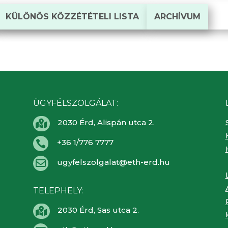
KÜLÖNÖS KÖZZÉTÉTELI LISTA
ARCHÍVUM
ÜGYFÉLSZOLGÁLAT:
2030 Érd, Alispán utca 2.

+36 1/776 7777

ugyfelszolgalat@eth-erd.hu

TELEPHELY:
2030 Érd, Sas utca 2.
