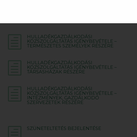
DOKUMENTUMOK
HULLADÉKGAZDÁLKODÁSI
h
KÖZSZOLGÁLTATÁS IGÉNYBEVÉTELE –
TERMÉSZETES SZEMÉLYEK RÉSZÉRE
HULLADÉKGAZDÁLKODÁSI
h
KÖZSZOLGÁLTATÁS IGÉNYBEVÉTELE –
TÁRSASHÁZAK RÉSZÉRE
HULLADÉKGAZDÁLKODÁSI
h
KÖZSZOLGÁLTATÁS IGÉNYBEVÉTELE –
INTÉZMÉNYEK, GAZDÁLKODÓ
SZERVEZETEK RÉSZÉRE
SZÜNETELTETÉS BEJELENTÉSE
h