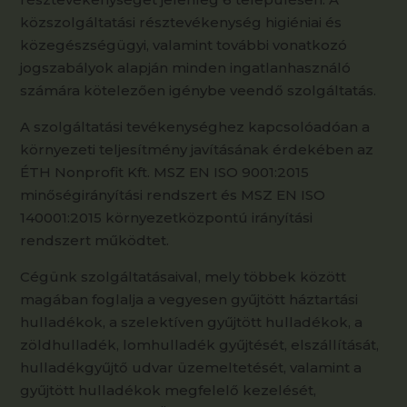
közszolgáltatási résztevékenység higiéniai és
közegészségügyi, valamint további vonatkozó
jogszabályok alapján minden ingatlanhasználó
számára kötelezően igénybe veendő szolgáltatás.
A szolgáltatási tevékenységhez kapcsolóadóan a
környezeti teljesítmény javításának érdekében az
ÉTH Nonprofit Kft. MSZ EN ISO 9001:2015
minőségirányítási rendszert és MSZ EN ISO
140001:2015 környezetközpontú irányítási
rendszert működtet.
Cégünk szolgáltatásaival, mely többek között
magában foglalja a vegyesen gyűjtött háztartási
hulladékok, a szelektíven gyűjtött hulladékok, a
zöldhulladék, lomhulladék gyűjtését, elszállítását,
hulladékgyűjtő udvar üzemeltetését, valamint a
gyűjtött hulladékok megfelelő kezelését,