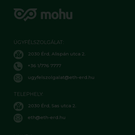
ÜGYFÉLSZOLGÁLAT:
2030 Érd, Alispán utca 2.

+36 1/776 7777

ugyfelszolgalat@eth-erd.hu

TELEPHELY:
2030 Érd, Sas utca 2.

eth@eth-erd.hu
