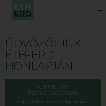
ÜDVÖZÖLJÜK
ÉTH-ÉRD
HONLAPJÁN
SZEMÉLYES
ÜGYFÉLFOGADÁS
Foglaljon időpontot Érd, Alispán utca 2.