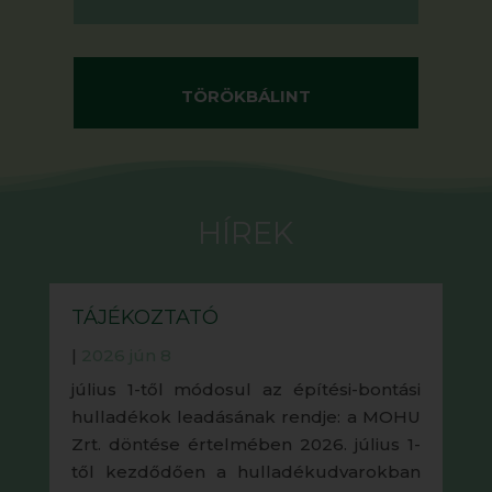
TÖRÖKBÁLINT
HÍREK
TÁJÉKOZTATÓ
|
2026 jún 8
július 1-től módosul az építési-bontási
hulladékok leadásának rendje: a MOHU
Zrt. döntése értelmében 2026. július 1-
től kezdődően a hulladékudvarokban