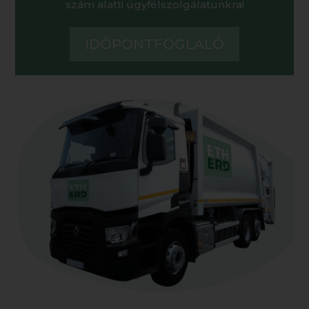
szám alatti ügyfélszolgálatunkra!
IDŐPONTFOGLALÓ