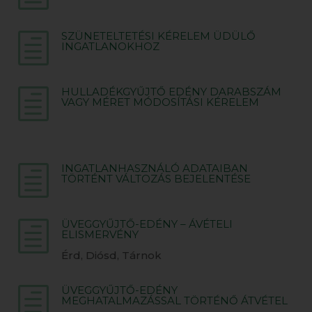
SZÜNETELTETÉSI KÉRELEM ÜDÜLŐ
h
INGATLANOKHOZ
HULLADÉKGYŰJTŐ EDÉNY DARABSZÁM
h
VAGY MÉRET MÓDOSÍTÁSI KÉRELEM
INGATLANHASZNÁLÓ ADATAIBAN
h
TÖRTÉNT VÁLTOZÁS BEJELENTÉSE
ÜVEGGYŰJTŐ-EDÉNY – ÁVÉTELI
h
ELISMERVÉNY
Érd, Diósd, Tárnok
ÜVEGGYŰJTŐ-EDÉNY
h
MEGHATALMAZÁSSAL TÖRTÉNŐ ÁTVÉTEL