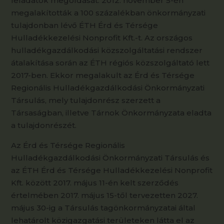
feladatok megoldását. 2012. november 5-én
megalakították a 100 százalékban önkormányzati
tulajdonban lévő ÉTH Érd és Térsége
Hulladékkezelési Nonprofit Kft.-t. Az országos
hulladékgazdálkodási közszolgáltatási rendszer
átalakítása során az ÉTH régiós közszolgáltató lett
2017-ben. Ekkor megalakult az Érd és Térsége
Regionális Hulladékgazdálkodási Önkormányzati
Társulás, mely tulajdonrész szerzett a
Társaságban, illetve Tárnok Önkormányzata eladta
a tulajdonrészét.
Az Érd és Térsége Regionális
Hulladékgazdálkodási Önkormányzati Társulás és
az ÉTH Érd és Térsége Hulladékkezelési Nonprofit
Kft. között 2017. május 11-én kelt szerződés
értelmében 2017. május 15-től tervezetten 2027.
május 30-ig a Társulás tagönkormányzatai által
lehatárolt közigazgatási területeken látta el az