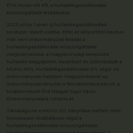
ÉTH Nonprofit Kft. a hulladékgazdálkodási
közszolgáltatói feladatokat.
2023. július 1-jével új hulladékgazdálkodási
rendszer lépett életbe. Ettől az időponttól kezdve
már nem önkormányzati feladat a
hulladékgazdálkodási közszolgáltatás
megszervezése, a magyarországi települési
hulladék begyűjtését, kezelését és számlázását a
MOHU MOL Hulladékgazdálkodási Zrt. végzi. Az
önkormányzati hatáskör megszűnésével az
önkormányzati társulás is felszámolásra került, a
tulajdonrészét Érd Megyei Jogú Város
Önkormányzatára ruházta át.
Társaságunk a MOHU Zrt. irányítása mellett, mint
Koncesszori Alvállalkozó végzi a
hulladékgazdálkodási közszolgáltatási
résztevékenységet jelenleg 6 településen. A