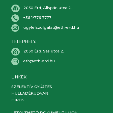
2030 Érd, Alispán utca 2.

+36 1/776 7777

ugyfelszolgalat@eth-erd.hu

TELEPHELY:
2030 Érd, Sas utca 2.

eth@eth-erd.hu

LINKEK:
SZELEKTÍV GYŰJTÉS
HULLADÉKUDVAR
HÍREK
LETÖLTHETŐ DOKUMENTUMOK